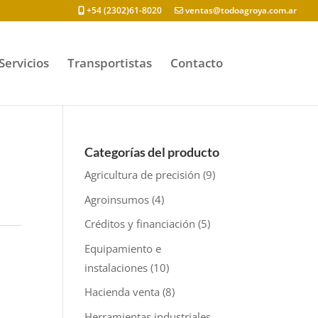
+54 (2302)61-8020
ventas@todoagroya.com.ar
Servicios
Transportistas
Contacto
Categorías del producto
Agricultura de precisión
(9)
Agroinsumos
(4)
Créditos y financiación
(5)
Equipamiento e
instalaciones
(10)
Hacienda venta
(8)
Herramientas industriales