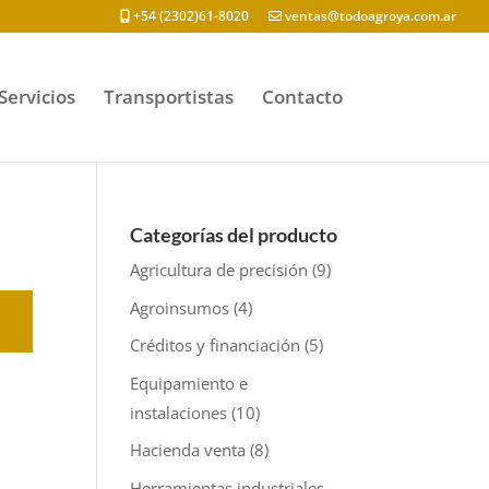
+54 (2302)61-8020
ventas@todoagroya.com.ar
Servicios
Transportistas
Contacto
Categorías del producto
Agricultura de precisión
(9)
Agroinsumos
(4)
Créditos y financiación
(5)
Equipamiento e
instalaciones
(10)
Hacienda venta
(8)
Herramientas industriales