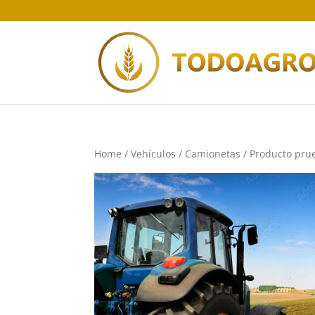
Home
/
Vehículos
/
Camionetas
/ Producto pru