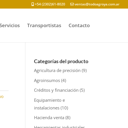
+54 (2302)61-8020
ventas@todoagroya.com.ar
Servicios
Transportistas
Contacto
Categorías del producto
Agricultura de precisión
(9)
Agroinsumos
(4)
Créditos y financiación
(5)
vo
Equipamiento e
instalaciones
(10)
Hacienda venta
(8)
Herramientas industriales